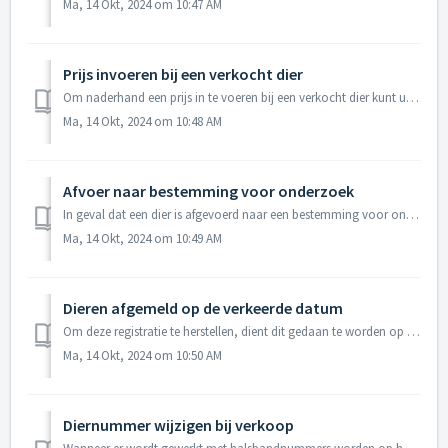
Ma, 14 Okt, 2024 om 10:47 AM
Prijs invoeren bij een verkocht dier
Om naderhand een prijs in te voeren bij een verkocht dier kunt u het volgende doen. Ga naar Invoerhistorie Klik op Alle dieren. 3. Zoek he...
Ma, 14 Okt, 2024 om 10:48 AM
Afvoer naar bestemming voor onderzoek
In geval dat een dier is afgevoerd naar een bestemming voor onderzoek dient u dit te melden via mijnrvo.nl, voice response of Gezondheidsdienst. Op deze...
Ma, 14 Okt, 2024 om 10:49 AM
Dieren afgemeld op de verkeerde datum
Om deze registratie te herstellen, dient dit gedaan te worden op twee plekken; binnen AgroVision Cows en bij het Meldoverzicht voor I&R. Binnen de ...
Ma, 14 Okt, 2024 om 10:50 AM
Diernummer wijzigen bij verkoop