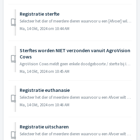
Registratie sterfte
Selecteer het dier of meerdere dieren waarvoor u een [Afvoer] wilt invoeren. Het scherm opent automatisch op de Attentiedieren. Wanneer u 1 dier aa...
Ma, 14 Okt, 2024 om 10:44 AM
Sterftes worden NIET verzonden vanuit AgroVision
Cows
AgroVision Cows meldt geen enkele doodgeboorte / sterfte bij I&R. U dient zelf Rendac te bellen om het dier te laten ophalen en de kalving via de moeder...
Ma, 14 Okt, 2024 om 10:45 AM
Registratie euthanasie
Selecteer het dier of meerdere dieren waarvoor u een Afvoer wilt invoeren. Het scherm opent automatisch op de Attentiedieren. Wanneer u 1 dier aank...
Ma, 14 Okt, 2024 om 10:46 AM
Registratie uitscharen
Selecteer het dier of meerdere dieren waarvoor u een Afvoer wilt invoeren. Het scherm opent automatisch op de Attentiedieren. Wanneer u 1 dier aank...