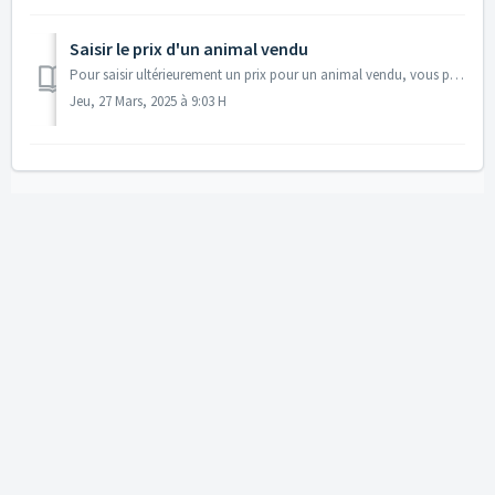
Saisir le prix d'un animal vendu
Pour saisir ultérieurement un prix pour un animal vendu, vous pouvez procéder comme suit. 1. Aller dans 01. Historique des saisies de données 2. Cl...
Jeu, 27 Mars, 2025 à 9:03 H