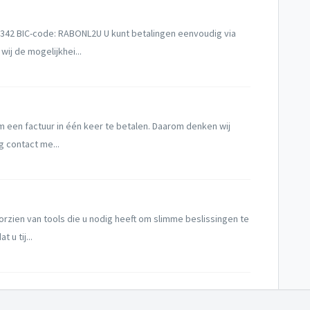
42 BIC-code: RABONL2U U kunt betalingen eenvoudig via
ij de mogelijkhei...
om een factuur in één keer te betalen. Daarom denken wij
 contact me...
oorzien van tools die u nodig heeft om slimme beslissingen te
 u tij...