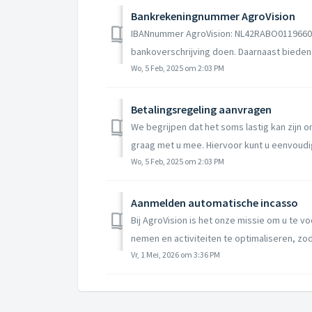
Bankrekeningnummer AgroVision
IBANnummer AgroVision: NL42RABO01196603
bankoverschrijving doen. Daarnaast bieden w
Wo, 5 Feb, 2025 om 2:03 PM
Betalingsregeling aanvragen
We begrijpen dat het soms lastig kan zijn 
graag met u mee. Hiervoor kunt u eenvoudig
Wo, 5 Feb, 2025 om 2:03 PM
Aanmelden automatische incasso
Bij AgroVision is het onze missie om u te v
nemen en activiteiten te optimaliseren, zodat
Vr, 1 Mei, 2026 om 3:36 PM