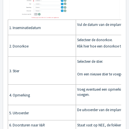
Vul de datum van de implantatie
1. Inseminatiedatum
Selecteer de donorkoe.
2. Donorkoe
Klik hier
hoe een donorkoe toe te
Selecteer de stier.
3. Stier
Om een nieuwe stier te voegen,
k
Voeg eventueel een opmerking t
voegen.
4. Opmerking
De uitvoerder van de implantatie
5. Uitvoerder
6. Doorsturen naar I&R
Staat vast op NEE, de fokkerij org