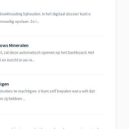
ekhouding bijhouden. In het digitaal dossier kunt u
voudig opslaan. Zo i...
Cows Mineralen
t, zal deze automatisch openen op het Dashboard. Het
n inzicht in uw re...
zigen
isaties te machtigen. U kunt zelf bepalen wat u wilt dat
 zij hebben ...