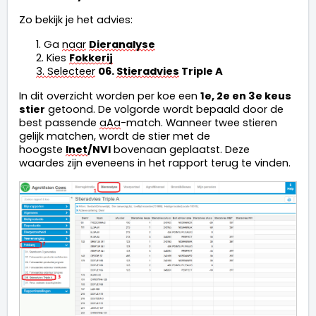
Zo bekijk
 je
 het advies:
1. Ga 
naar
Dieranalyse
2. Kies 
Fokkerij
3. Selecteer
06. 
Stieradvies
 Triple A
In dit overzicht worden per koe een 
1e, 2e en 3e keus 
stier
 getoond. De volgorde wordt bepaald door de 
best passende 
aAa
-match. Wanneer twee stieren 
gelijk matchen, wordt de stier met de 
hoogste 
Inet
/NVI
 bovenaan geplaatst. Deze 
waardes zijn eveneens in het rapport terug te vinden.