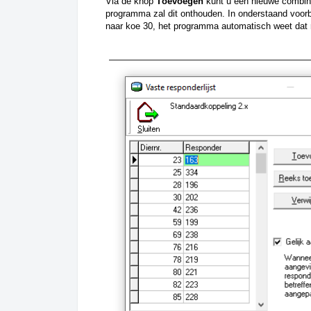
Via de knop 
Toevoegen 
kunt u een nieuwe combin
programma zal dit onthouden. In onderstaand voorb
naar koe 30, het programma automatisch weet dat r