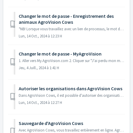
Changer le mot de passe - Enregistrement des
animaux AgroVision Cows
*NB! Lorsque vous travaillez avec un lien de processus, le mot de passe doit également être modifié dans le lien de processus. 1. Allers vers www.agrovi...
Lun, 14 Oct., 2024 à 12:23 H
Changer le mot de passe - MyAgroVision
1. Aller vers My.AgroVision.com 2. Cliquer sur "J'ai perdu mon mot de passe" 3. Saisissez l'adresse e-mail que nous connaissons. Cliqu...
Jeu, 4 Juill., 2024 à 1:41 H
Autoriser les organisations dans AgroVision Cows
Dans AgroVision Cows, il est possible d'autoriser des organisations. Vous pouvez décider vous-même de ce que vous souhaitez que ces personnes puissent v...
Lun, 14 Oct., 2024 à 12:27 H
Sauvegarde d'AgroVision Cows
Avec AgroVision Cows, vous travaillez entièrement en ligne. AgroVision s'occupe des mises à jour, de la maintenance et veille à ce que vos données soien...