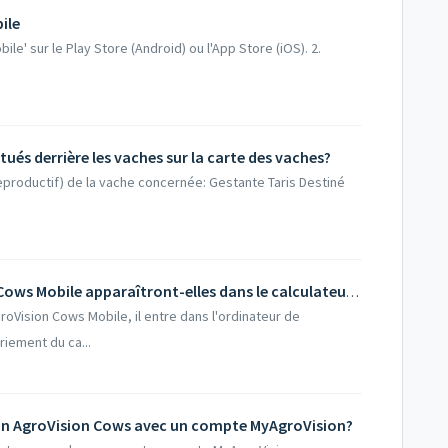
ile
ile' sur le Play Store (Android) ou l'App Store (iOS). 2.
itués derrière les vaches sur la carte des vaches?
reproductif) de la vache concernée: Gestante Taris Destiné
Quand mes entrées dans AgroVision Cows Mobile apparaîtront-elles dans le calculateur d'alimentation?
oVision Cows Mobile, il entre dans l'ordinateur de
riement du ca...
on AgroVision Cows avec un compte MyAgroVision?