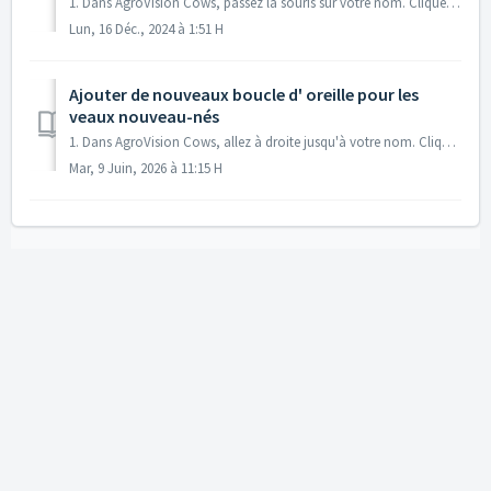
1. Dans AgroVision Cows, passez la souris sur votre nom. Cliquez sur Paramètres d'enregistrement des animaux. 2. Allez à 08. Vêlage. 3. Choisiss...
Lun, 16 Déc., 2024 à 1:51 H
Ajouter de nouveaux boucle d' oreille pour les
veaux nouveau-nés
1. Dans AgroVision Cows, allez à droite jusqu'à votre nom. Cliquez sur « Paramètres d'enregistrement des animaux ». 2. Aller à 16. Boucles d&#...
Mar, 9 Juin, 2026 à 11:15 H